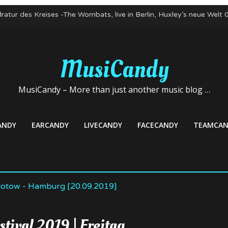
ratur des Kreises -The Wombats, live in Berlin, Huxley’s neue Welt
te zum Nicht-Geburtstag! Kapelle Petra, 03. Mai 22, Club Stereo N
n: Mortiis und Mayhem, 22. April 2022, Huxley’s neue Welt, Berlin
bats im Mai 2022 auf Deutschlandtour
MusiCandy
 veröffentlicht neue Single – Deutschlandkonzerte im Mai
MusiCandy – More than just another music blog …
ANDY
EARCANDY
LIVECANDY
FACECANDY
TEAMCAN
tival 2019 | Freitag