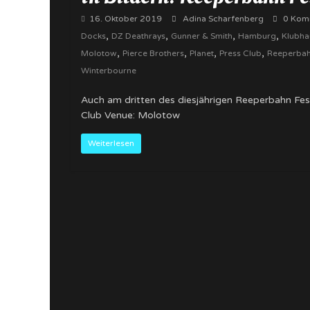
16. Oktober 2019
Adina Scharfenberg
0 Kom
,
,
,
,
Docks
DZ Deathrays
Gunner & Smith
Hamburg
Klubhau
,
,
,
,
Molotow
Pierce Brothers
Planet
Press Club
Reeperbahn
Winterbourne
Auch am dritten des diesjährigen Reeperbahn Fest
Club Venue: Molotow
Weiterlesen