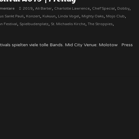
,
,
,
,
,
mentare
2019
Ali Barter
Charlotte Lawrence
Chef'Special
Dobby
,
,
,
,
,
,
s Sankt Pauli
Konzert
Kukuun
Linda Vogel
Mighty Oaks
Mojo Club
,
,
,
,
 Festival
Spielbudenplatz
St. Michaelis Kirche
The Stroppies
ivals spielten viele tolle Bands. Mid City Venue: Molotow Press