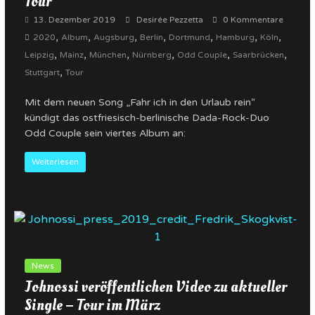
Tour
13. Dezember 2019
Desirée Pezzetta
0 Kommentare
,
,
,
,
,
,
,
2020
Album
Augsburg
Berlin
Dortmund
Hamburg
Köln
,
,
,
,
,
,
Leipzig
Mainz
München
Nürnberg
Odd Couple
Saarbrücken
,
Stuttgart
Tour
Mit dem neuen Song „Fahr ich in den Urlaub rein“
kündigt das ostfriesisch-berlinische Dada-Rock-Duo
Odd Couple sein viertes Album an:
Weiterlesen
News
Johnossi veröffentlichen Video zu aktueller
Single – Tour im März