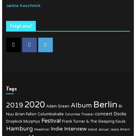
Janina Koschnick
Folgt uns!
Tags
Berlin
2020
2019
Album
Adam Green
Bi
concert
Docks
Nuu
Brian Fallon
Columbiahalle
Columbia Theater
Festival
Dropkick Murphys
Frank Turner & The Sleeping Souls
Hamburg
Interview
Indie
Headliner
Island
Januar
Jesse Ahern