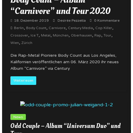
“Carnivore” und Tour 2020
18. Dezember 2019
Desirée Pezzetta
0 Kommentare
,
,
,
,
,
Berlin
Body Count
Carnivore
Century Media
Cop Killer
,
,
,
,
,
,
,
Crossover
Ice T
Metal
München
Oberhausen
Rap
Tour
,
Wien
Zürich
Die Rap-Metal Pioniere Body Count aus Los Angeles,
Kalifornien veröffentlichen am 06. März 2020 ihr neues
Album “Carnivore” via Century
Weiterlesen
News
Odd Couple – Album “Universum Duo” und