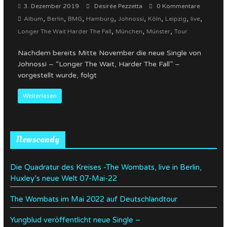
3. Dezember 2019
Desirée Pezzetta
0 Kommentare
,
,
,
,
,
,
,
,
Album
Berlin
BMG
Hamburg
Johnossi
Köln
Leipzig
live
,
,
,
Longer The Wait Harder The Fall
München
Münster
Tour
Nachdem bereits Mitte November die neue Single von
Johnossi – “Longer The Wait, Harder The Fall” –
vorgestellt wurde, folgt
Weiterlesen
Newscandy
Die Quadratur des Kreises -The Wombats, live in Berlin,
Huxley’s neue Welt 07-Mai-22
The Wombats im Mai 2022 auf Deutschlandtour
Yungblud veröffentlicht neue Single –