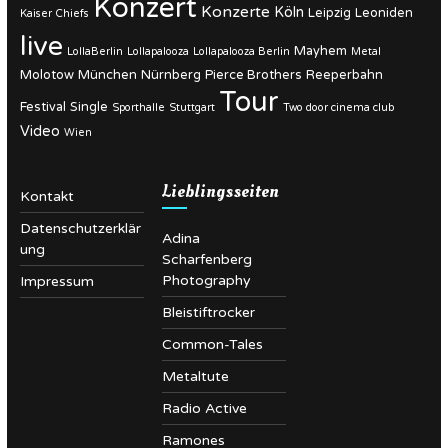
Konzert
Konzerte
Köln
Leipzig
Leoniden
Kaiser Chiefs
live
Mayhem
LollaBerlin
Lollapalooza
Lollapalooza Berlin
Metal
Molotow
München
Nürnberg
Pierce Brothers
Reeperbahn
Tour
Festival
Single
Sporthalle
Stuttgart
Two door cinema club
Video
Wien
Lieblingsseiten
Kontakt
Datenschutzerklär
Adina
ung
Scharfenberg
Photography
Impressum
Bleistiftrocker
Common-Tales
Metaltute
Radio Active
Ramones