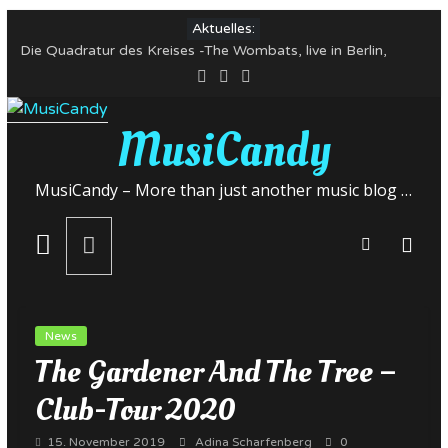
Zum
Aktuelles:
Inhalt
Die Quadratur des Kreises -The Wombats, live in Berlin,
springen
Huxley’s neue Welt 07-Mai-22
Alles Gute zum Nicht-Geburtstag! Kapelle Petra, 03. Mai 22,
Club Stereo Nürnberg
MusiCandy
In Bildern: Mortiis und Mayhem, 22. April 2022, Huxley’s
neue Welt, Berlin
The Wombats im Mai 2022 auf Deutschlandtour
MusiCandy – More than just another music blog …
Yungblud veröffentlicht neue Single – Deutschlandkonzerte
im Mai
News
The Gardener And The Tree –
Club-Tour 2020
15. November 2019
Adina Scharfenberg
0