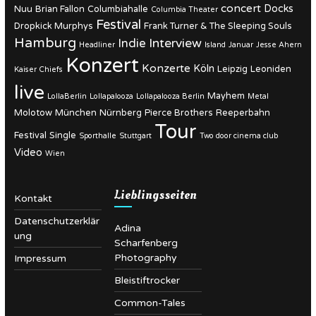
concert
Docks
Nuu
Brian Fallon
Columbiahalle
Columbia Theater
Festival
Dropkick Murphys
Frank Turner & The Sleeping Souls
Hamburg
Interview
Indie
Headliner
Island
Januar
Jesse Ahern
Konzert
Konzerte
Köln
Leipzig
Leoniden
Kaiser Chiefs
live
Mayhem
LollaBerlin
Lollapalooza
Lollapalooza Berlin
Metal
Molotow
München
Nürnberg
Pierce Brothers
Reeperbahn
Tour
Festival
Single
Sporthalle
Stuttgart
Two door cinema club
Video
Wien
Lieblingsseiten
Kontakt
Datenschutzerklär
Adina
ung
Scharfenberg
Photography
Impressum
Bleistiftrocker
Common-Tales