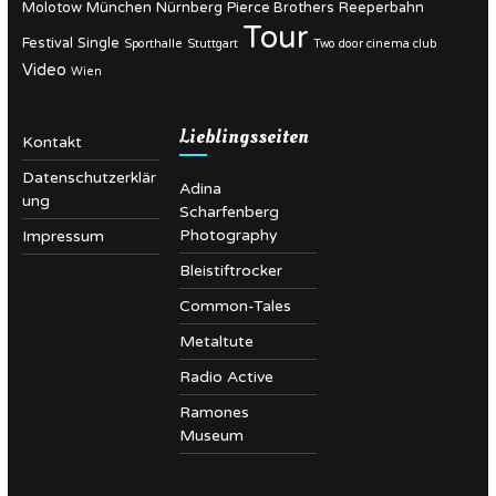
Molotow
München
Nürnberg
Pierce Brothers
Reeperbahn
Tour
Festival
Single
Sporthalle
Stuttgart
Two door cinema club
Video
Wien
Lieblingsseiten
Kontakt
Datenschutzerklär
Adina
ung
Scharfenberg
Photography
Impressum
Bleistiftrocker
Common-Tales
Metaltute
Radio Active
Ramones
Museum