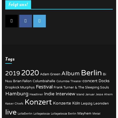
Folgt uns!
Tags
Berlin
2020
2019
Album
Adam Green
Bi
concert
Docks
Nuu
Brian Fallon
Columbiahalle
Columbia Theater
Festival
Dropkick Murphys
Frank Turner & The Sleeping Souls
Hamburg
Interview
Indie
Headliner
Island
Januar
Jesse Ahern
Konzert
Konzerte
Köln
Leipzig
Leoniden
Kaiser Chiefs
live
Mayhem
LollaBerlin
Lollapalooza
Lollapalooza Berlin
Metal