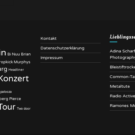
Lieblingss
Kontakt
Datenschutzerklärung
in
Adina Schar
Bi Nuu
Brian
Photograph
Impressum
ropkick Murphys
Bleistiftrock
rg
Headliner
Konzert
Common-Ta
Metaltute
apalooza
Radio Activ
berg
Pierce
Tour
Ramones M
Two door