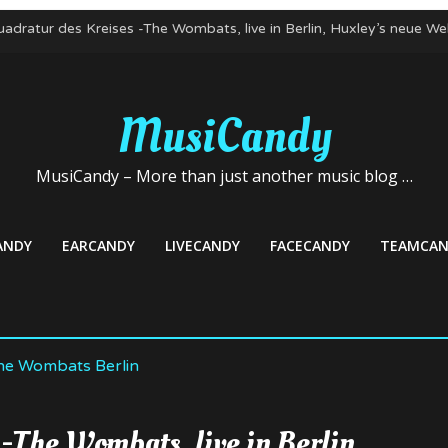
adratur des Kreises -The Wombats, live in Berlin, Huxley’s neue W
 Gute zum Nicht-Geburtstag! Kapelle Petra, 03. Mai 22, Club Stere
dern: Mortiis und Mayhem, 22. April 2022, Huxley’s neue Welt, Berli
ombats im Mai 2022 auf Deutschlandtour
MusiCandy
lud veröffentlicht neue Single – Deutschlandkonzerte im Mai
MusiCandy – More than just another music blog …
ANDY
EARCANDY
LIVECANDY
FACECANDY
TEAMCAN
-The Wombats, live in Berlin,