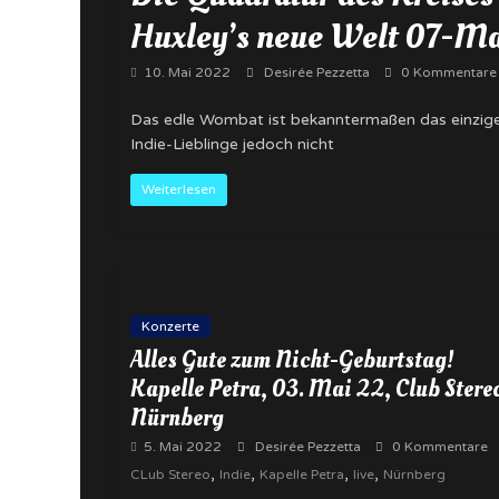
Huxley’s neue Welt 07-M
10. Mai 2022
Desirée Pezzetta
0 Kommentare
Das edle Wombat ist bekanntermaßen das einzige T
Indie-Lieblinge jedoch nicht
Weiterlesen
Konzerte
Alles Gute zum Nicht-Geburtstag!
Kapelle Petra, 03. Mai 22, Club Stere
Nürnberg
5. Mai 2022
Desirée Pezzetta
0 Kommentare
,
,
,
,
CLub Stereo
Indie
Kapelle Petra
live
Nürnberg