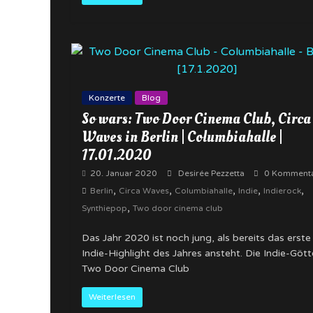
Konzerte
Blog
So wars: Two Door Cinema Club, Circa
Waves in Berlin | Columbiahalle |
17.01.2020
20. Januar 2020
Desirée Pezzetta
0 Komment
,
,
,
,
,
Berlin
Circa Waves
Columbiahalle
Indie
Indierock
,
Synthiepop
Two door cinema club
Das Jahr 2020 ist noch jung, als bereits das erste
Indie-Highlight des Jahres ansteht. Die Indie-Gött
Two Door Cinema Club
Weiterlesen