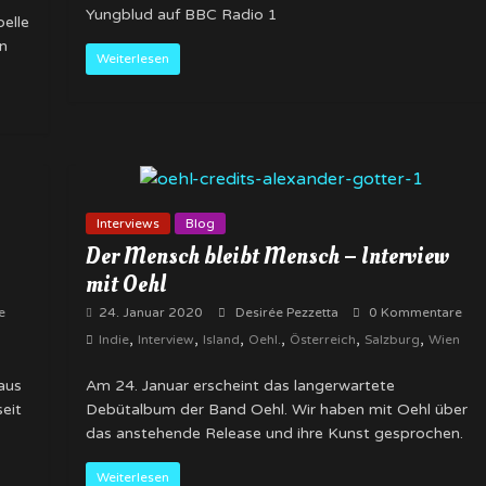
Yungblud auf BBC Radio 1
pelle
en
Weiterlesen
Interviews
Blog
Der Mensch bleibt Mensch – Interview
mit Oehl
e
24. Januar 2020
Desirée Pezzetta
0 Kommentare
,
,
,
,
,
,
Indie
Interview
Island
Oehl.
Österreich
Salzburg
Wien
aus
Am 24. Januar erscheint das langerwartete
eit
Debütalbum der Band Oehl. Wir haben mit Oehl über
das anstehende Release und ihre Kunst gesprochen.
Weiterlesen