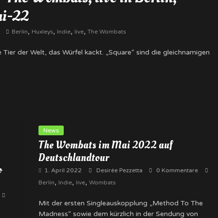
ai-22
,
,
,
,
Berlin
Huxleys
Indie
live
The Wombats
ier der Welt, das Würfel kackt. „Square“ sind die gleichnamigen
News
The Wombats im Mai 2022 auf
Deutschlandtour
o
1. April 2022
Desirée Pezzetta
0 Kommentare
,
,
,
Berlin
Indie
live
Wombats
Mit der ersten Singleauskopplung „Method To The
Madness“ sowie dem kürzlich in der Sendung von