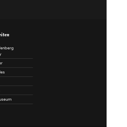
eiten
fenberg
y
er
les
e
useum