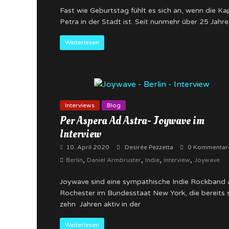
Fast wie Geburtstag fühlt es sich an, wenn die Ka
Petra in der Stadt ist. Seit nunmehr über 25 Jahr
Weiterlesen
Interviews
Blog
Per Aspera Ad Astra- Joywave im
Interview
10. April 2020
Desirée Pezzetta
0 Kommentar
,
,
,
,
Berlin
Daniel Armbruster
Indie
Interview
Joywave
Joywave sind eine sympathische Indie Rockband 
Rochester im Bundesstaat New York, die bereits s
zehn Jahren aktiv in der
Weiterlesen