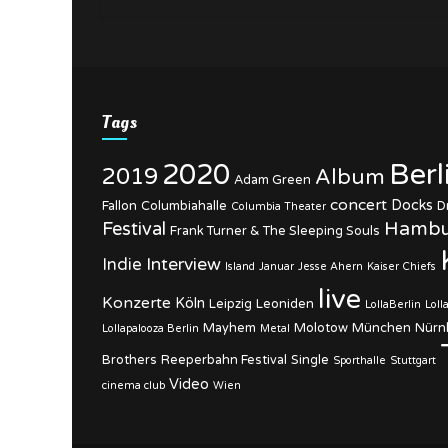
Tags
Berl
2020
2019
Album
Adam Green
concert
Docks
Fallon
Columbiahalle
D
Columbia Theater
Hambu
Festival
Frank Turner & The Sleeping Souls
Interview
Indie
Island
Januar
Jesse Ahern
Kaiser Chiefs
live
Konzerte
Köln
Leipzig
Leoniden
LollaBerlin
Loll
Mayhem
Molotow
München
Nürn
Lollapalooza Berlin
Metal
Brothers
Reeperbahn Festival
Single
Sporthalle
Stuttgart
Video
cinema club
Wien