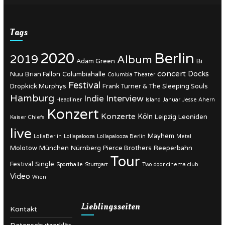
Tags
Berlin
2020
2019
Album
Adam Green
Bi
concert
Docks
Nuu
Brian Fallon
Columbiahalle
Columbia Theater
Festival
Dropkick Murphys
Frank Turner & The Sleeping Souls
Hamburg
Interview
Indie
Headliner
Island
Januar
Jesse Ahern
Konzert
Konzerte
Köln
Leipzig
Leoniden
Kaiser Chiefs
live
Mayhem
LollaBerlin
Lollapalooza
Lollapalooza Berlin
Metal
Molotow
München
Nürnberg
Pierce Brothers
Reeperbahn
Tour
Festival
Single
Sporthalle
Stuttgart
Two door cinema club
Video
Wien
Lieblingsseiten
Kontakt