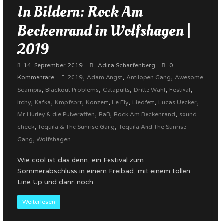
In Bildern: Rock Am
Beckenrand in Wolfshagen |
2019
14. September 2019
Adina Scharfenberg
0
,
,
,
Kommentare
2019
Adam Angst
Antilopen Gang
Awesome
,
,
,
,
,
Scampis
Blackout Problems
Catapults
Dritte Wahl
Festival
,
,
,
,
,
,
,
Itchy
Kafka
Kmpfsprt
Konzert
Le Fly
Liedfett
Lucas Uecker
,
,
,
Mr Hurley & die Pulveraffen
RaB
Rock Am Beckenrand
sound
,
,
check
Tequila & The Sunrise Gang
Tequila And The Sunrise
,
Gang
Wolfshagen
Wie cool ist das denn, ein Festival zum
Sommerabschluss in einem Freibad, mit einem tollen
Line Up und dann noch
Weiterlesen