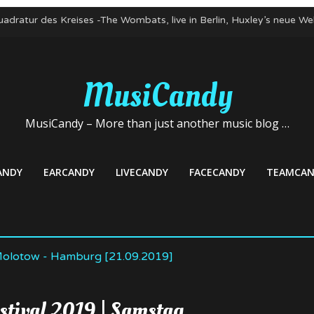
adratur des Kreises -The Wombats, live in Berlin, Huxley’s neue W
 Gute zum Nicht-Geburtstag! Kapelle Petra, 03. Mai 22, Club Stere
dern: Mortiis und Mayhem, 22. April 2022, Huxley’s neue Welt, Berli
ombats im Mai 2022 auf Deutschlandtour
MusiCandy
lud veröffentlicht neue Single – Deutschlandkonzerte im Mai
MusiCandy – More than just another music blog …
ANDY
EARCANDY
LIVECANDY
FACECANDY
TEAMCAN
stival 2019 | Samstag