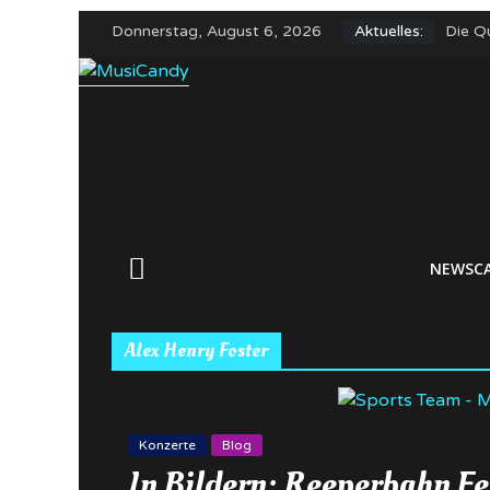
Zum
Donnerstag, August 6, 2026
Aktuelles:
Die Qu
Inhalt
Alles
springen
In Bil
The W
Yungb
NEWSC
Alex Henry Foster
Konzerte
Blog
In Bildern: Reeperbahn Fe