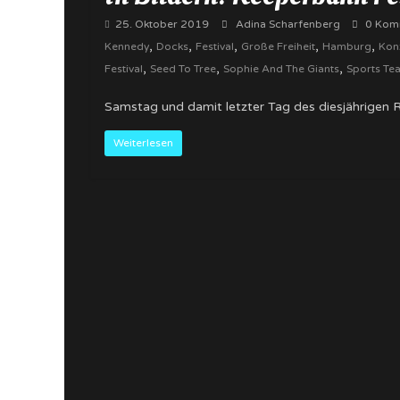
25. Oktober 2019
Adina Scharfenberg
0 Kom
,
,
,
,
,
Kennedy
Docks
Festival
Große Freiheit
Hamburg
Kon
,
,
,
Festival
Seed To Tree
Sophie And The Giants
Sports Te
Samstag und damit letzter Tag des diesjährigen R
Weiterlesen