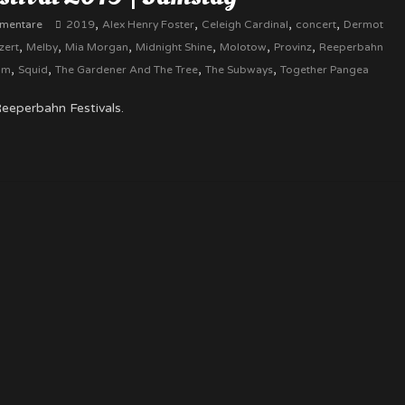
,
,
,
,
mentare
2019
Alex Henry Foster
Celeigh Cardinal
concert
Dermot
,
,
,
,
,
,
zert
Melby
Mia Morgan
Midnight Shine
Molotow
Provinz
Reeperbahn
,
,
,
,
am
Squid
The Gardener And The Tree
The Subways
Together Pangea
eeperbahn Festivals.