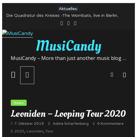
Zum
Aktuelles:
Inhalt
Die Quadratur des Kreises -The Wombats, live in Berlin,
springen
Huxley’s neue Welt 07-Mai-22
Alles Gute zum Nicht-Geburtstag! Kapelle Petra, 03. Mai 22,
Club Stereo Nürnberg
MusiCandy
In Bildern: Mortiis und Mayhem, 22. April 2022, Huxley’s
neue Welt, Berlin
The Wombats im Mai 2022 auf Deutschlandtour
MusiCandy – More than just another music blog …
Yungblud veröffentlicht neue Single – Deutschlandkonzerte
im Mai
News
Leoniden – Looping Tour 2020
7. Oktober 2019
Adina Scharfenberg
0 Kommentare
,
,
2020
Leoniden
Tour