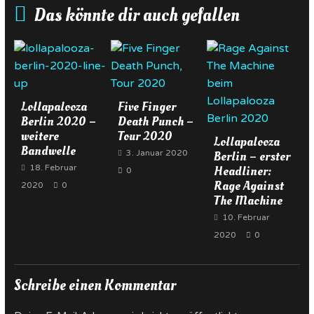
Das könnte dir auch gefallen
Lollapalooza
Five Finger
Berlin 2020 –
Death Punch –
weitere
Tour 2020
Lollapalooza
Bandwelle
3. Januar 2020
Berlin – erster
18. Februar
Headliner:
0
Rage Against
2020
0
The Machine
10. Februar
2020
0
Schreibe einen Kommentar