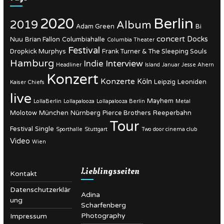
Berlin
2020
2019
Album
Adam Green
Bi
concert
Docks
Nuu
Brian Fallon
Columbiahalle
Columbia Theater
Festival
Dropkick Murphys
Frank Turner & The Sleeping Souls
Hamburg
Interview
Indie
Headliner
Island
Januar
Jesse Ahern
Konzert
Konzerte
Köln
Leipzig
Leoniden
Kaiser Chiefs
live
Mayhem
LollaBerlin
Lollapalooza
Lollapalooza Berlin
Metal
Molotow
München
Nürnberg
Pierce Brothers
Reeperbahn
Tour
Festival
Single
Sporthalle
Stuttgart
Two door cinema club
Video
Wien
Lieblingsseiten
Kontakt
Datenschutzerklär
Adina
ung
Scharfenberg
Photography
Impressum