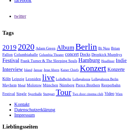
facebook
twitter
Tags
Berlin
2020
2019
Album
Adam Green
Bi Nuu
Brian
concert
Docks
Fallon
Columbiahalle
Dropkick Murphys
Columbia Theater
Hamburg
Festival
Indie
Frank Turner & The Sleeping Souls
Headliner
Konzert
Interview
Konzerte
Island
Januar
Jesse Ahern
Kaiser Chiefs
live
Köln
Leipzig
Leoniden
LollaBerlin
Lollapalooza
Lollapalooza Berlin
Mayhem
Molotow
München
Nürnberg
Pierce Brothers
Reeperbahn
Metal
Tour
Video
Festival
Single
Sporthalle
Stuttgart
Two door cinema club
Wien
Kontakt
Datenschutzerklärung
Impressum
Lieblingsseiten