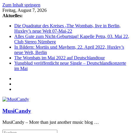
Zum Inhalt springen
Freitag, August 7, 2026
Aktuelles:
Die Quadratur des Kreises -The Wombats, live in Berlin,
Huxley’s neue Welt 07-Mai-22
Alles Gute zum Nicht-Geburtstag! Kapelle Petra, 03. Mai 22,
Club Stereo Nürnberg
In Bildern: Mortiis und Mayhem, 22. April 2022, Huxley’s
neue Welt, Berlin
The Wombats im Mai 2022 auf Deutschlandtour
Yungblud veröffentlicht neue Single – Deutschlandkonzerte
im Mai
MusiCandy
MusiCandy – More than just another music blog …