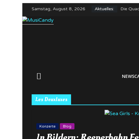
Zum
Samstag, August 8, 2026
Aktuelles:
Die Quad
Inhalt
Alles Gu
springen
In Bilder
The Wom
Yungblud
NEWSC
Les Deuxluxes
Konzerte
Blog
In Bildern: Reeperbahn Fe