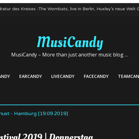
ratur des Kreises -The Wombats, live in Berlin, Huxley’s neue Welt
te zum Nicht-Geburtstag! Kapelle Petra, 03. Mai 22, Club Stereo N
n: Mortiis und Mayhem, 22. April 2022, Huxley’s neue Welt, Berlin
bats im Mai 2022 auf Deutschlandtour
MusiCandy
 veröffentlicht neue Single – Deutschlandkonzerte im Mai
MusiCandy – More than just another music blog …
ANDY
EARCANDY
LIVECANDY
FACECANDY
TEAMCAN
stival 2019 | Donnerstag