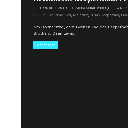
11. Oktober 2019
Adina Scharfenberg
0 Kom
,
,
,
,
Kukuun
Les Deuxluxes
Molotow
N-Joy Reeperbus
Pier
Am Donnerstag, dem zweiten Tag des Reeperbahn F
Brothers, Dean Lewis,
Weiterlesen