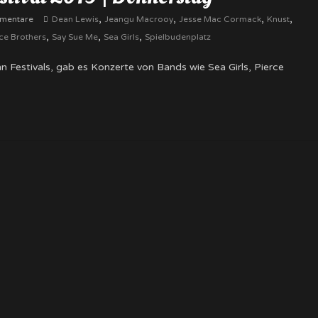
,
,
,
,
mentare
Dean Lewis
Jeangu Macrooy
Jesse Mac Cormack
Knust
,
,
,
ce Brothers
Say Sue Me
Sea Girls
Spielbudenplatz
estivals, gab es Konzerte von Bands wie Sea Girls, Pierce