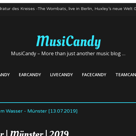
ratur des Kreises -The Wombats, live in Berlin, Huxley’s neue Welt
te zum Nicht-Geburtstag! Kapelle Petra, 03. Mai 22, Club Stereo N
n: Mortiis und Mayhem, 22. April 2022, Huxley’s neue Welt, Berlin
bats im Mai 2022 auf Deutschlandtour
MusiCandy
 veröffentlicht neue Single – Deutschlandkonzerte im Mai
MusiCandy – More than just another music blog …
ANDY
EARCANDY
LIVECANDY
FACECANDY
TEAMCAN
r | Münster | 2019