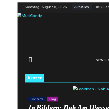
Zum
Samstag, August 8, 2026
Aktuelles:
Die Quad
Inhalt
Alles Gu
springen
In Bilder
The Wom
Yungblud
NEWSC
Kettcar
Konzerte
Blog
In Bildern: Nah Am Wasse