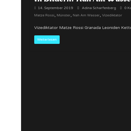
14. September 2019
Adina Scharfenberg
0 K
,
,
,
Matze Rossi
Münster
Nah Am Wasser
Vizediktator
Vizediktator Matze Rossi Granada Leoniden Ket
Weiterlesen