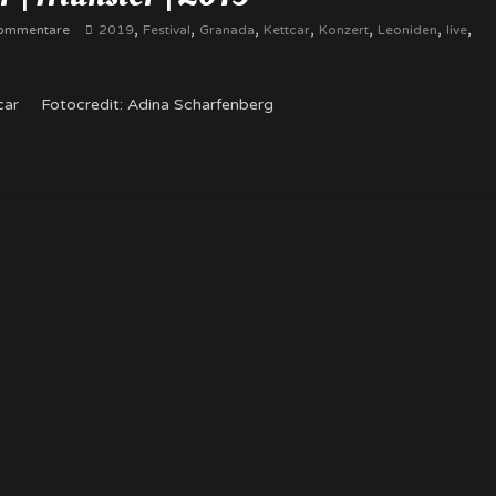
,
,
,
,
,
,
,
ommentare
2019
Festival
Granada
Kettcar
Konzert
Leoniden
live
tcar Fotocredit: Adina Scharfenberg