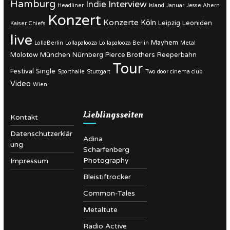
Hamburg
Interview
Indie
Headliner
Island
Januar
Jesse Ahern
Konzert
Konzerte
Köln
Leipzig
Leoniden
Kaiser Chiefs
live
Mayhem
LollaBerlin
Lollapalooza
Lollapalooza Berlin
Metal
Molotow
München
Nürnberg
Pierce Brothers
Reeperbahn
Tour
Festival
Single
Sporthalle
Stuttgart
Two door cinema club
Video
Wien
Lieblingsseiten
Kontakt
Datenschutzerklär
Adina
ung
Scharfenberg
Photography
Impressum
Bleistiftrocker
Common-Tales
Metaltute
Radio Active