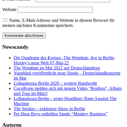
Website
Name, E-Mail-Adresse und Website in diesem Browser für
meinen nächsten Kommentar speichern.
Newscandy
Die Quadratur des Kreises -The Wombats, live in Berlin,
Huxley’s neue Welt 07-Mai-22
The Wombats im Mai 2022 auf Deutschlandtour
Yungblud veröffentlicht neue Single – Deutschlandkonzerte
im Mai
Lollapalooza Berlin 2020 – weitere Bandwelle
CocoRosie melden sich mit neuem Video “Restless”, Album
und Tour im März!
Lollapalooza Berlin – erster Headliner: Rage Against The
Machine
The Strokes – exklusive Show in Berlin
Pet Shop Boys enthüllen Single “Monkey Business”
Autoren