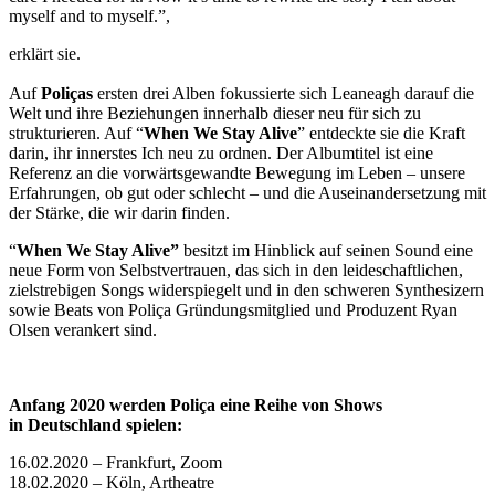
myself and to myself.”
,
erklärt sie.
Auf
Poliças
ersten drei Alben fokussierte sich Leaneagh darauf die
Welt und ihre Beziehungen innerhalb dieser neu für sich zu
strukturieren. Auf “
When We Stay Alive
” entdeckte sie die Kraft
da
rin,
ihr innerstes Ich neu zu ordnen. Der Albumtitel ist eine
Referenz an die vorwärtsgewandte Bewegung im Leben – unsere
Erfahrungen, ob gut oder schlecht – und die Auseinandersetzung mit
der Stärke, die wir darin finden.
“
When We Stay Alive”
besitzt im Hinblick auf seinen Sound eine
neue Form von Selbstvertrauen, das sich in den leideschaftlichen,
zielstrebigen Songs widerspiegelt und in den schweren Synthesizern
sowie Beats von Poliça Gründungsmitglied und Produzent Ryan
Olsen verankert sind.
Anfang 2020 werden Poliça eine Reihe von Shows
in Deutschland spielen:
16.02.2020 – Frankfurt, Zoom
18.02.2020 – Köln, Artheatre