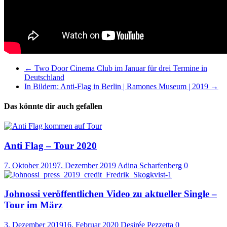
←
Two Door Cinema Club im Januar für drei Termine in
Deutschland
In Bildern: Anti-Flag in Berlin | Ramones Museum | 2019
→
Das könnte dir auch gefallen
Anti Flag – Tour 2020
7. Oktober 2019
7. Dezember 2019
Adina Scharfenberg
0
Johnossi veröffentlichen Video zu aktueller Single –
Tour im März
3. Dezember 2019
16. Februar 2020
Desirée Pezzetta
0