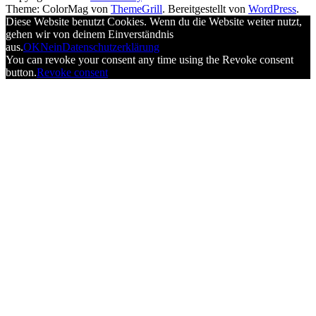
Theme: ColorMag von
ThemeGrill
. Bereitgestellt von
WordPress
.
Diese Website benutzt Cookies. Wenn du die Website weiter nutzt,
gehen wir von deinem Einverständnis
aus.
OK
Nein
Datenschutzerklärung
You can revoke your consent any time using the Revoke consent
button.
Revoke consent