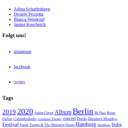
Adina Scharfenberg
Desirée Pezzetta
Bianca Weiskopf
Janina Koschnick
Folgt uns!
instagram
facebook
twitter
Tags
Berlin
2020
2019
Album
Adam Green
Bi Nuu
Brian
concert
Docks
Fallon
Columbiahalle
Dropkick Murphys
Columbia Theater
Hamburg
Festival
Indie
Frank Turner & The Sleeping Souls
Headliner