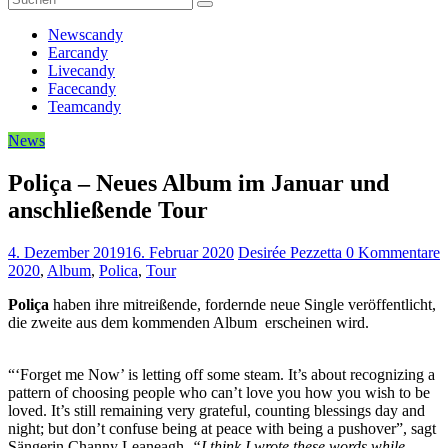
Newscandy
Earcandy
Livecandy
Facecandy
Teamcandy
News
Poliça – Neues Album im Januar und
anschließende Tour
4. Dezember 2019
16. Februar 2020
Desirée Pezzetta
0 Kommentare
2020
,
Album
,
Polica
,
Tour
Poliça
haben ihre mitreißende, fordernde neue Single veröffentlicht,
die zweite aus dem kommenden Album erscheinen wird.
“‘Forget me Now’ is letting off some steam. It’s about recognizing a
pattern of choosing people who can’t love you how you wish to be
loved. It’s still remaining very grateful, counting blessings day and
night; but don’t confuse being at peace with being a pushover”
,
sagt
Sängerin Channy Leaneagh.
“I think I wrote these words while