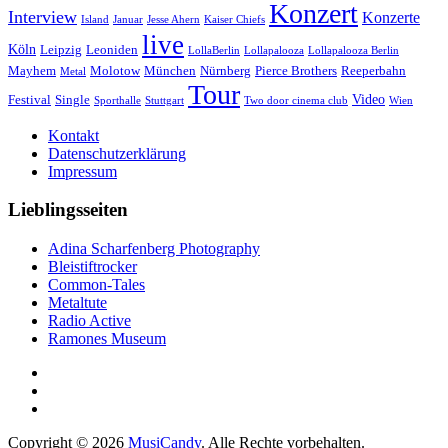
Konzert
Interview
Konzerte
Island
Januar
Jesse Ahern
Kaiser Chiefs
live
Köln
Leipzig
Leoniden
LollaBerlin
Lollapalooza
Lollapalooza Berlin
Mayhem
Molotow
München
Nürnberg
Pierce Brothers
Reeperbahn
Metal
Tour
Video
Festival
Single
Sporthalle
Stuttgart
Two door cinema club
Wien
Kontakt
Datenschutzerklärung
Impressum
Lieblingsseiten
Adina Scharfenberg Photography
Bleistiftrocker
Common-Tales
Metaltute
Radio Active
Ramones Museum
Copyright © 2026
MusiCandy
. Alle Rechte vorbehalten.