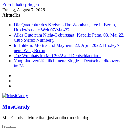
Zum Inhalt springen
Freitag, August 7, 2026
Aktuelles:
Die Quadratur des Kreises -The Wombats, live in Berlin,
Huxley’s neue Welt 07-Mai-22
Alles Gute zum Nicht-Geburtstag! Kapelle Petra, 03. Mai 22,
Club Stereo Nürnberg
In Bildern: Mortiis und Mayhem, 22. April 2022, Huxley’s
neue Welt, Berlin
The Wombats im Mai 2022 auf Deutschlandtour
Yungblud veröffentlicht neue Single – Deutschlandkonzerte
im Mai
MusiCandy
MusiCandy – More than just another music blog …